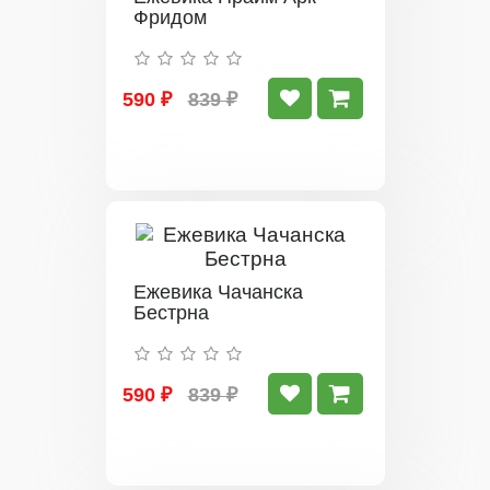
Фридом
590 ₽
839 ₽
Ежевика Чачанска
Бестрна
590 ₽
839 ₽