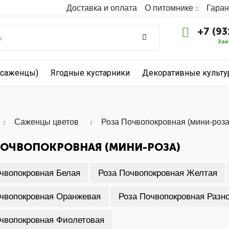
Доставка и оплата
О питомнике
Гаран
+7 (93
Зак
(саженцы)
Ягодные кустарники
Декоративные культ
Саженцы цветов
Роза Почвопокровная (мини-роза
ПОЧВОПОКРОВНАЯ (МИНИ-РОЗА)
чвопокровная Белая
Роза Почвопокровная Желтая
чвопокровная Оранжевая
Роза Почвопокровная Разн
чвопокровная Фиолетовая