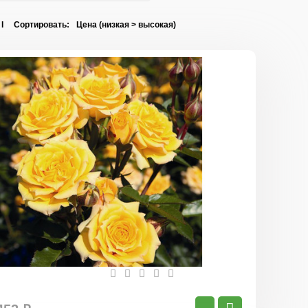
 I Сортировать:
Роза
Йеллоу
Клементин
(миниатюр