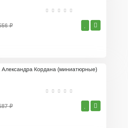
556 ₽
Роза
Александр
Кордана
(миниатюр
587 ₽