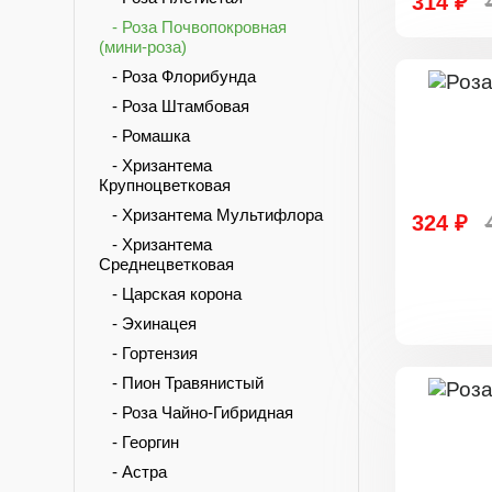
314 ₽
- Роза Почвопокровная
(мини-роза)
- Роза Флорибунда
- Роза Штамбовая
- Ромашка
- Хризантема
Крупноцветковая
- Хризантема Мультифлора
324 ₽
- Хризантема
Среднецветковая
- Царская корона
- Эхинацея
- Гортензия
- Пион Травянистый
- Роза Чайно-Гибридная
- Георгин
- Астра