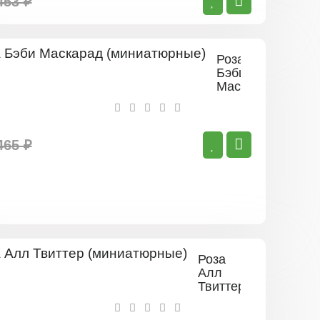
453 ₽
Роза
Бэби
Маскарад
(миниатюрные)
465 ₽
Роза
Алл
Твиттер
(миниатюрные)