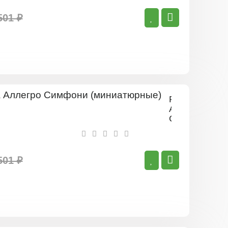
501 ₽
Роза
Аллегро
Симфони
(миниатюрны
501 ₽