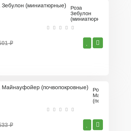
Роза
Зебулон
(миниатюрные)
501 ₽
Роза
Майнауфойер
(почвопокровн
533 ₽