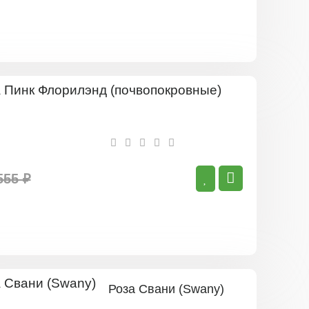
Роза
Пинк
Флорилэнд
(почвопокро
555 ₽
Роза Свани (Swany)