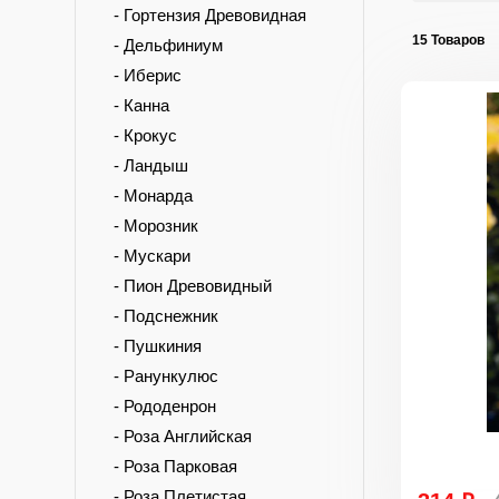
- Гортензия Древовидная
15 Товаров
- Дельфиниум
- Иберис
- Канна
- Крокус
- Ландыш
- Монарда
- Морозник
- Мускари
- Пион Древовидный
- Подснежник
- Пушкиния
- Ранункулюс
- Рододенрон
- Роза Английская
- Роза Парковая
- Роза Плетистая