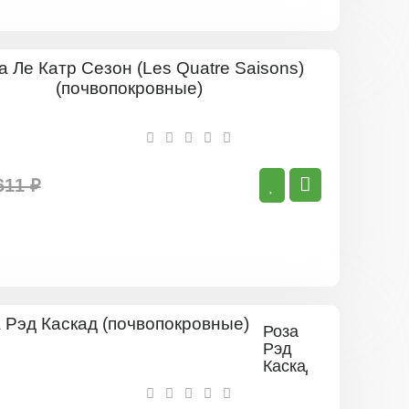
Роза
Ле
Катр
Сезон
(Les
Quatre
Saisons)
611 ₽
(почвопок
Роза
Рэд
Каскад
(почвопокровные)