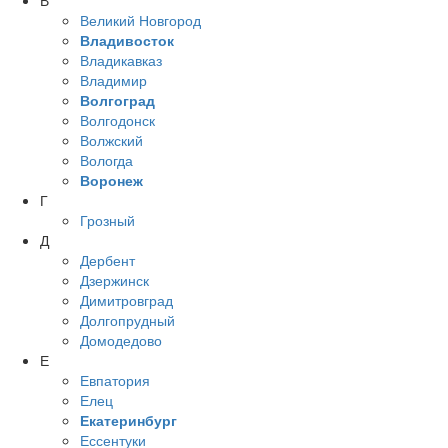
В
Великий Новгород
Владивосток
Владикавказ
Владимир
Волгоград
Волгодонск
Волжский
Вологда
Воронеж
Г
Грозный
Д
Дербент
Дзержинск
Димитровград
Долгопрудный
Домодедово
Е
Евпатория
Елец
Екатеринбург
Ессентуки