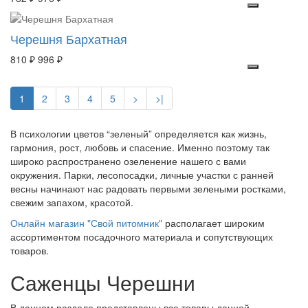
Черешня Бархатная
810 ₽
996 ₽
1
2
3
4
5
>
>|
В психологии цветов “зеленый” определяется как жизнь,
гармония, рост, любовь и спасение. Именно поэтому так
широко распространено озеленение нашего с вами
окружения. Парки, лесопосадки, личные участки с ранней
весны начинают нас радовать первыми зелеными ростками,
свежим запахом, красотой.
Онлайн магазин "Свой питомник"
располагает широким
ассортиментом посадочного материала и сопутствующих
товаров.
Саженцы Черешни
В данном разделе представлены все товары данной