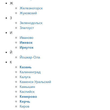
Ж
Железногорск
Жуковский
З
Зеленодольск
Златоуст
И
Иваново
Ижевск
Иркутск
Й
Йошкар-Ола
К
Казань
Калининград
Калуга
Каменск-Уральский
Камышин
Каспийск
Кемерово
Керчь
Киров