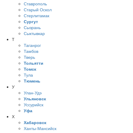
Ставрополь
Старый Оскол
Стерлитамак
Сургут
Сызрань
Сыктывкар
Т
Таганрог
Тамбов
Тверь
Тольятти
Томск
Тула
Тюмень
У
Улан-Удэ
Ульяновск
Уссурийск
Уфа
Х
Хабаровск
Ханты-Мансийск