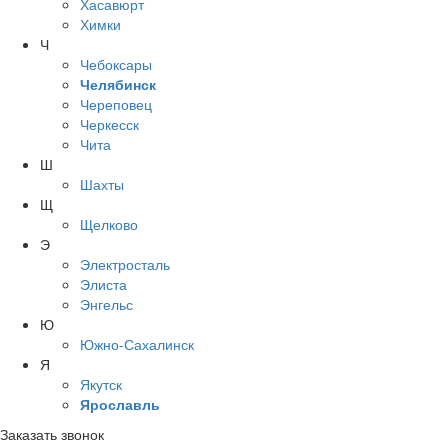
Хасавюрт
Химки
Ч
Чебоксары
Челябинск
Череповец
Черкесск
Чита
Ш
Шахты
Щ
Щелково
Э
Электросталь
Элиста
Энгельс
Ю
Южно-Сахалинск
Я
Якутск
Ярославль
Заказать звонок