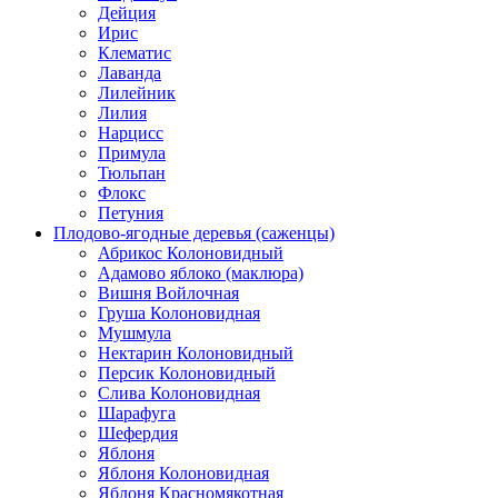
Дейция
Ирис
Клематис
Лаванда
Лилейник
Лилия
Нарцисс
Примула
Тюльпан
Флокс
Петуния
Плодово-ягодные деревья (саженцы)
Абрикос Колоновидный
Адамово яблоко (маклюра)
Вишня Войлочная
Груша Колоновидная
Мушмула
Нектарин Колоновидный
Персик Колоновидный
Слива Колоновидная
Шарафуга
Шефердия
Яблоня
Яблоня Колоновидная
Яблоня Красномякотная