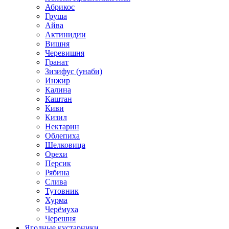
Абрикос
Груша
Айва
Актинидии
Вишня
Черевишня
Гранат
Зизифус (унаби)
Инжир
Калина
Каштан
Киви
Кизил
Нектарин
Облепиха
Шелковица
Орехи
Персик
Рябина
Слива
Тутовник
Хурма
Черёмуха
Черешня
Ягодные кустарники