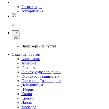
Регистрация
Авторизация
0
0
Ваша корзина пуста!
Саженцы цветов
Аквилегия
Анемона
Гиацинт
Гибискус древовидный
Гибискус травянистый
Гортензия Древовидная
Дельфиниум
Иберис
Канна
Крокус
Ландыш
Монарда