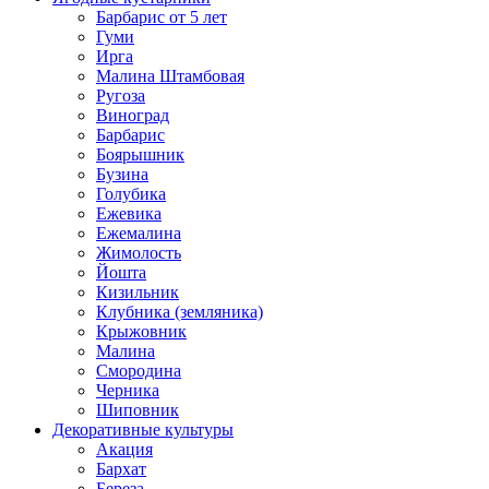
Барбарис от 5 лет
Гуми
Ирга
Малина Штамбовая
Ругоза
Виноград
Барбарис
Боярышник
Бузина
Голубика
Ежевика
Ежемалина
Жимолость
Йошта
Кизильник
Клубника (земляника)
Крыжовник
Малина
Смородина
Черника
Шиповник
Декоративные культуры
Акация
Бархат
Береза