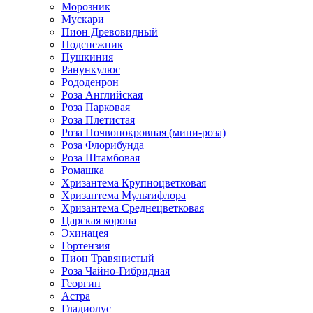
Морозник
Мускари
Пион Древовидный
Подснежник
Пушкиния
Ранункулюс
Рододенрон
Роза Английская
Роза Парковая
Роза Плетистая
Роза Почвопокровная (мини-роза)
Роза Флорибунда
Роза Штамбовая
Ромашка
Хризантема Крупноцветковая
Хризантема Мультифлора
Хризантема Среднецветковая
Царская корона
Эхинацея
Гортензия
Пион Травянистый
Роза Чайно-Гибридная
Георгин
Астра
Гладиолус