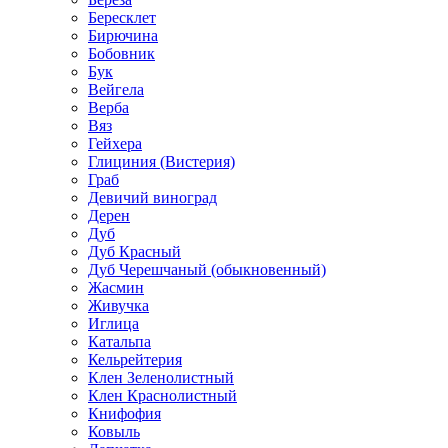
Бересклет
Бирючина
Бобовник
Бук
Вейгела
Верба
Вяз
Гейхера
Глициния (Вистерия)
Граб
Девичий виноград
Дерен
Дуб
Дуб Красный
Дуб Черешчаный (обыкновенный)
Жасмин
Живучка
Иглица
Катальпа
Кельрейтерия
Клен Зеленолистный
Клен Краснолистный
Книфофия
Ковыль