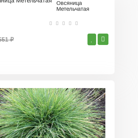
Овсяница
Метельчатая
551 ₽
Овсяница
Нитевидн