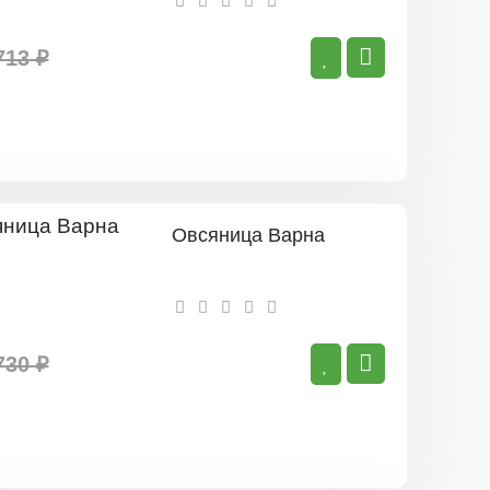
713 ₽
Овсяница Варна
730 ₽