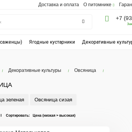
Доставка и оплата
О питомнике
Гаран
+7 (9
За
(саженцы)
Ягодные кустарники
Декоративные культ
Декоративные культуры
Овсяница
ИЦА
а зеленая
Овсяница сизая
 I Сортировать: