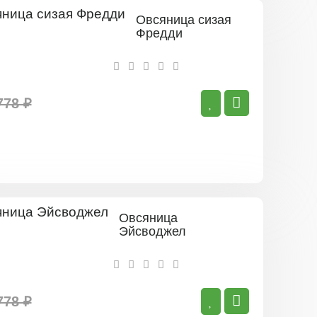
Овсяница сизая
Фредди
778 ₽
Овсяница
Эйсводжел
778 ₽