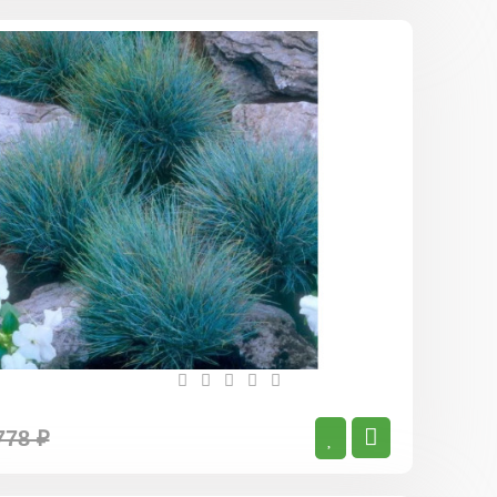
Овсяница
сизая
Азурит
778 ₽