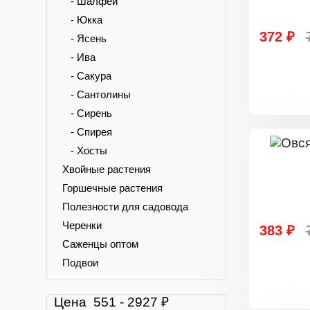
- Шалфей
- Юкка
372 ₽
- Ясень
- Ива
- Сакура
- Сантолины
- Сирень
- Спирея
- Хосты
Хвойные растения
Горшечные растения
Полезности для садовода
Черенки
383 ₽
Саженцы оптом
Подвои
Цена
551
-
2927
₽