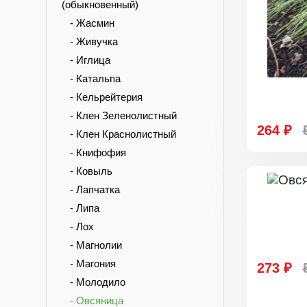
(обыкновенный)
- Жасмин
- Живучка
- Иглица
- Катальпа
- Кельрейтерия
- Клен Зеленолистный
264 ₽
- Клен Краснолистный
- Книфофия
- Ковыль
- Лапчатка
- Липа
- Лох
- Магнолии
- Магония
273 ₽
- Молодило
- Овсяница