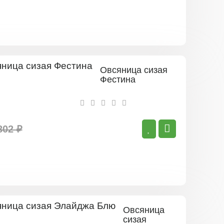
Овсяница сизая
Фестина
802 ₽
Овсяница
сизая