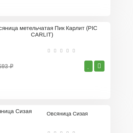
Овсяница
метельчат
Пик
Карлит
(PIC
CARLIT)
593 ₽
Овсяница Сизая