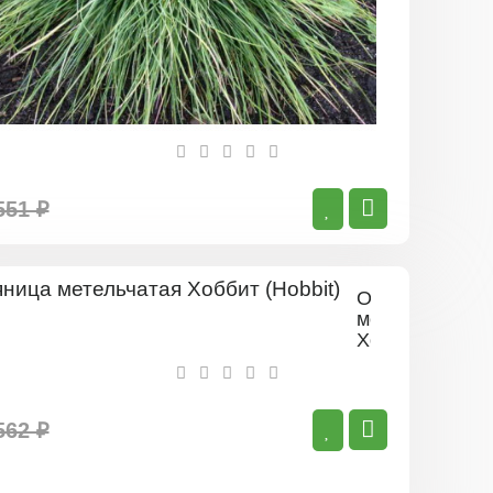
551 ₽
Овсяница
метельчатая
Хоббит
(Hobbit)
562 ₽