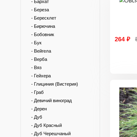
- Бархат
- Береза
- Бересклет
- Бирючина
- Бобовник
264 ₽
- Бук
- Вейгела
- Верба
- Вяз
- Гейхера
- Глициния (Вистерия)
- Граб
- Девичий виноград
- Дерен
- Дуб
- Дуб Красный
- Дуб Черешчаный