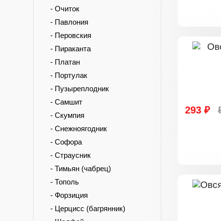
- Очиток
- Павлония
- Перовския
- Пираканта
- Платан
- Портулак
- Пузыреплодник
- Самшит
293 ₽
- Скумпия
- Снежноягодник
- Софора
- Страусник
- Тимьян (чабрец)
- Тополь
- Форзиция
- Церцисс (багрянник)