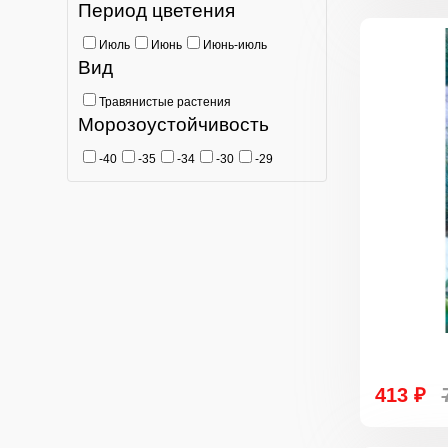
Период цветения
Июль
Июнь
Июнь-июль
Вид
Травянистые растения
Морозоустойчивость
-40
-35
-34
-30
-29
413 ₽