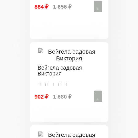
884 ₽
1 656 ₽
Вейгела садовая
Виктория
902 ₽
1 680 ₽