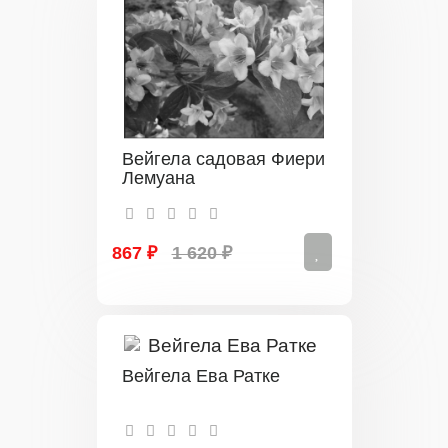
Вейгела садовая Фиери
Лемуана
867 ₽
1 620 ₽
Вейгела Ева Ратке