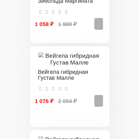
Зибольда Маргината
1 058 ₽
1 980 ₽
Вейгела гибридная
Густав Малле
1 076 ₽
2 004 ₽