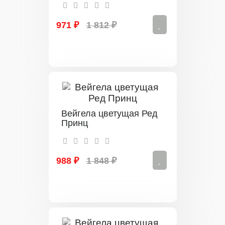
971 ₽
1 812 ₽
Вейгела цветущая Ред
Принц
988 ₽
1 848 ₽