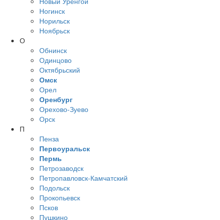
Новый Уренгой
Ногинск
Норильск
Ноябрьск
О
Обнинск
Одинцово
Октябрьский
Омск
Орел
Оренбург
Орехово-Зуево
Орск
П
Пенза
Первоуральск
Пермь
Петрозаводск
Петропавловск-Камчатский
Подольск
Прокопьевск
Псков
Пушкино