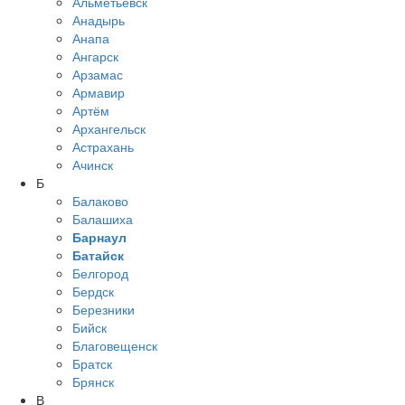
Альметьевск
Анадырь
Анапа
Ангарск
Арзамас
Армавир
Артём
Архангельск
Астрахань
Ачинск
Б
Балаково
Балашиха
Барнаул
Батайск
Белгород
Бердск
Березники
Бийск
Благовещенск
Братск
Брянск
В