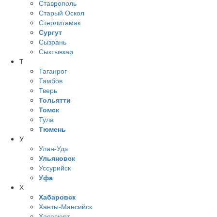
Ставрополь
Старый Оскол
Стерлитамак
Сургут
Сызрань
Сыктывкар
Т
Таганрог
Тамбов
Тверь
Тольятти
Томск
Тула
Тюмень
У
Улан-Удэ
Ульяновск
Уссурийск
Уфа
Х
Хабаровск
Ханты-Мансийск
Хасавюрт