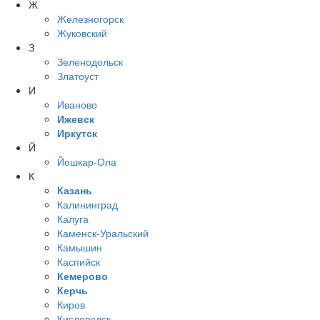
Ж
Железногорск
Жуковский
З
Зеленодольск
Златоуст
И
Иваново
Ижевск
Иркутск
Й
Йошкар-Ола
К
Казань
Калининград
Калуга
Каменск-Уральский
Камышин
Каспийск
Кемерово
Керчь
Киров
Кисловодск