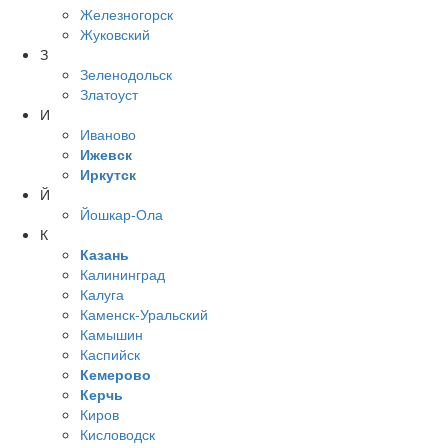
Железногорск
Жуковский
З
Зеленодольск
Златоуст
И
Иваново
Ижевск
Иркутск
Й
Йошкар-Ола
К
Казань
Калининград
Калуга
Каменск-Уральский
Камышин
Каспийск
Кемерово
Керчь
Киров
Кисловодск