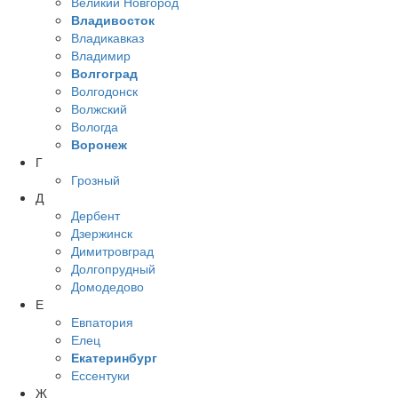
Великий Новгород
Владивосток
Владикавказ
Владимир
Волгоград
Волгодонск
Волжский
Вологда
Воронеж
Г
Грозный
Д
Дербент
Дзержинск
Димитровград
Долгопрудный
Домодедово
Е
Евпатория
Елец
Екатеринбург
Ессентуки
Ж