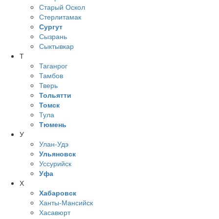
Старый Оскол
Стерлитамак
Сургут
Сызрань
Сыктывкар
Т
Таганрог
Тамбов
Тверь
Тольятти
Томск
Тула
Тюмень
У
Улан-Удэ
Ульяновск
Уссурийск
Уфа
Х
Хабаровск
Ханты-Мансийск
Хасавюрт