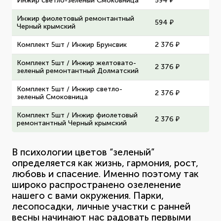
Инжир светло-зеленый Смоковница
594 ₽
Инжир фиолетовый ремонтантный
594 ₽
Черный крымский
Комплект 5шт / Инжир Брунсвик
2 376 ₽
Комплект 5шт / Инжир желтовато-
2 376 ₽
зеленый ремонтантный Долматский
Комплект 5шт / Инжир светло-
2 376 ₽
зеленый Смоковница
Комплект 5шт / Инжир фиолетовый
2 376 ₽
ремонтантный Черный крымский
В психологии цветов “зеленый”
определяется как жизнь, гармония, рост,
любовь и спасение. Именно поэтому так
широко распространено озеленение
нашего с вами окружения. Парки,
лесопосадки, личные участки с ранней
весны начинают нас радовать первыми