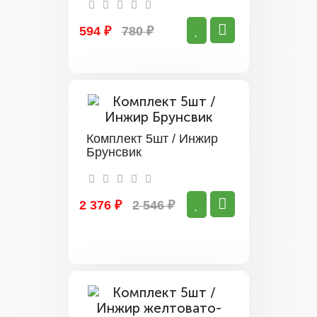
594 ₽
780 ₽
Комплект 5шт / Инжир
Брунсвик
2 376 ₽
2 546 ₽