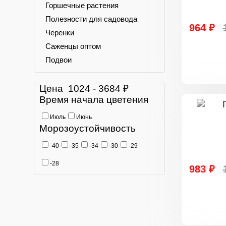
Горшечные растения
Полезности для садовода
964 ₽
Черенки
Саженцы оптом
Подвои
Цена
1024
-
3684
₽
Время начала цветения
Июль
Июнь
Морозоустойчивость
-40
-35
-34
-30
-29
-28
983 ₽