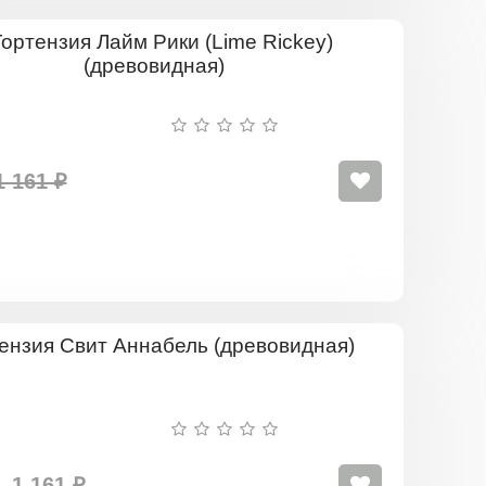
Гортензия
Лайм
Рики
(Lime
Rickey)
(древовид
1 161 ₽
Гортензия
Свит
Аннабель
(древовидна
1 161 ₽