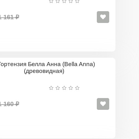
1 161 ₽
Гортензия
Белла
Анна
(Bella
Anna)
(древовид
1 160 ₽