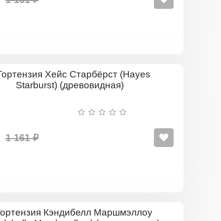
Гортензия
Хейс
Старбёрст
(Hayes
Starburst)
(древовид
1 161 ₽
Гортензия