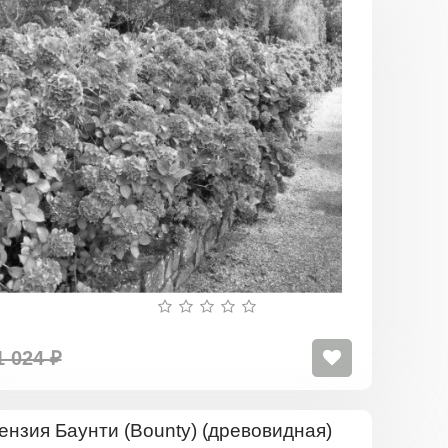
Гортензия
(древовид
1 024 ₽
Гортензия