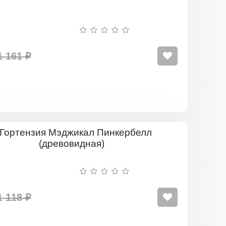
Баунти
(Bounty)
(древовидн
1 161 ₽
Гортензия
Мэджикал
Пинкербе
(древовид
1 118 ₽