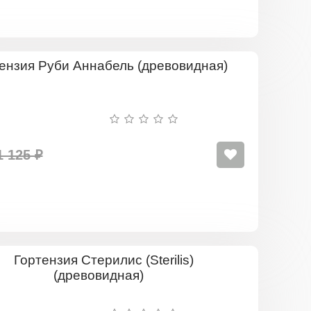
Гортензия
Руби
Аннабель
(древовидна
1 125 ₽
Гортензия
Стерилис
(Sterilis)
(древовид