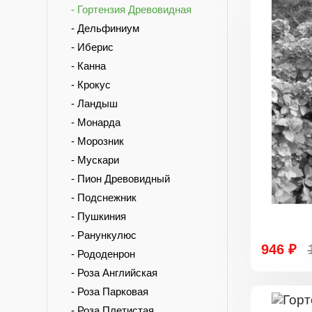
- Гортензия Древовидная
- Дельфиниум
- Иберис
- Канна
- Крокус
- Ландыш
- Монарда
- Морозник
- Мускари
- Пион Древовидный
- Подснежник
- Пушкиния
- Ранункулюс
946 ₽
- Рододенрон
- Роза Английская
- Роза Парковая
- Роза Плетистая