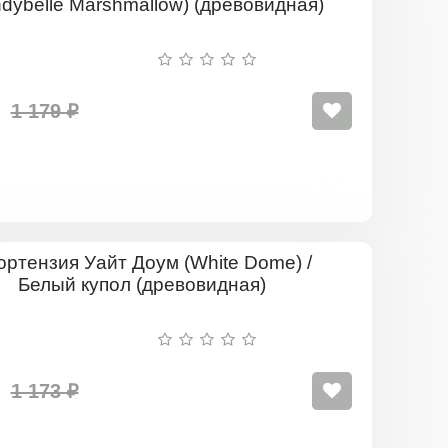
Кэндибелл
Маршмэлл
(Candybell
Marshmall
(древовид
1 179 ₽
Гортензия
Уайт
Доум
(White
Dome)
/
Белый
1 173 ₽
купол
(древовид