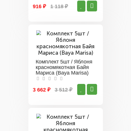
916 ₽
1 118 ₽
Комплект 5шт / Яблоня
красномякотная Байя
Мариса (Baya Marisa)
3 662 ₽
3 512 ₽