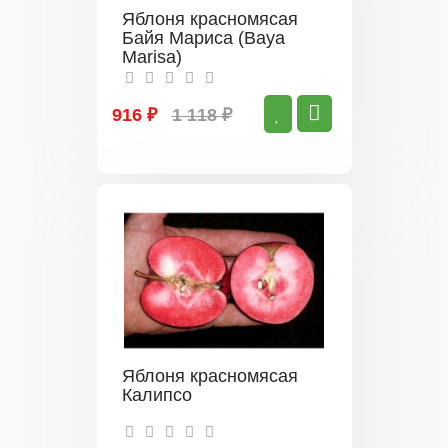
Яблоня красномясая
Байя Мариса (Baya
Marisa)
916 ₽
1 118 ₽
Яблоня красномясая
Калипсо